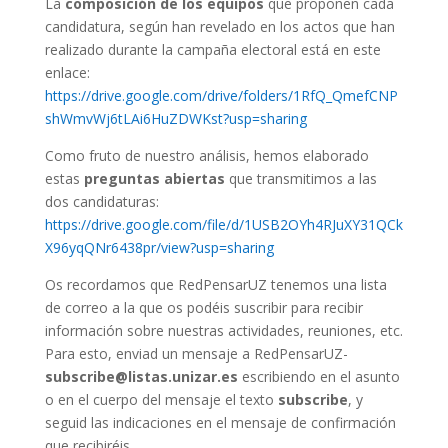
La
composición de los equipos
que proponen cada
candidatura, según han revelado en los actos que han
realizado durante la campaña electoral está en este
enlace:
https://drive.google.com/drive/folders/1RfQ_QmefCNP
shWmvWj6tLAi6HuZDWKst?usp=sharing
Como fruto de nuestro análisis, hemos elaborado
estas
preguntas abiertas
que transmitimos a las
dos candidaturas:
https://drive.google.com/file/d/1USB2OYh4RJuXY31QCk
X96yqQNr6438pr/view?usp=sharing
Os recordamos que RedPensarUZ tenemos una lista
de correo a la que os podéis suscribir para recibir
información sobre nuestras actividades, reuniones, etc.
Para esto, enviad un mensaje a RedPensarUZ-
subscribe@listas.unizar.es
escribiendo en el asunto
o en el cuerpo del mensaje el texto
subscribe
, y
seguid las indicaciones en el mensaje de confirmación
que recibiréis.