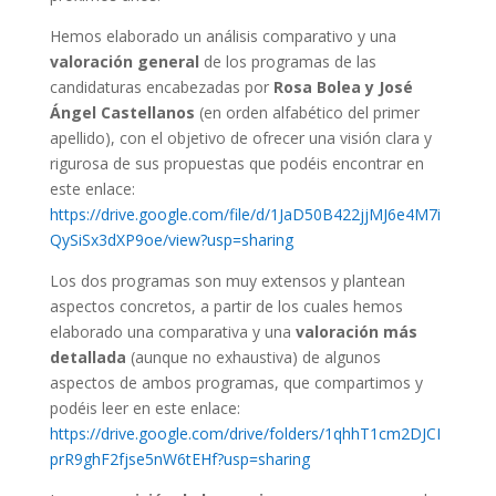
Hemos elaborado un análisis comparativo y una
valoración general
de los programas de las
candidaturas encabezadas por
Rosa Bolea y José
Ángel Castellanos
(en orden alfabético del primer
apellido), con el objetivo de ofrecer una visión clara y
rigurosa de sus propuestas que podéis encontrar en
este enlace:
https://drive.google.com/file/d/1JaD50B422jjMJ6e4M7i
QySiSx3dXP9oe/view?usp=sharing
Los dos programas son muy extensos y plantean
aspectos concretos, a partir de los cuales hemos
elaborado una comparativa y una
valoración más
detallada
(aunque no exhaustiva) de algunos
aspectos de ambos programas, que compartimos y
podéis leer en este enlace:
https://drive.google.com/drive/folders/1qhhT1cm2DJCI
prR9ghF2fjse5nW6tEHf?usp=sharing