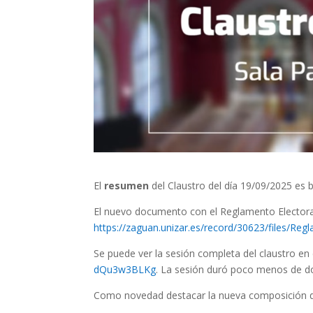
El
resumen
del Claustro del día 19/09/2025 es 
El nuevo documento con el Reglamento Electoral
https://zaguan.unizar.es/record/30623/files/R
Se puede ver la sesión completa del claustro en
dQu3w3BLKg
. La sesión duró poco menos de d
Como novedad destacar la nueva composición de