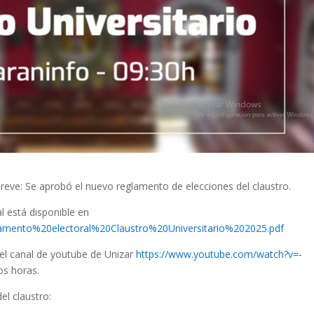
breve: Se aprobó el nuevo reglamento de elecciones del claustro.
 está disponible en
eglamento%20electoral%20Claustro%20Universitario%202025.pdf
 el canal de youtube de Unizar
https://www.youtube.com/watch?v=-
os horas.
l claustro: