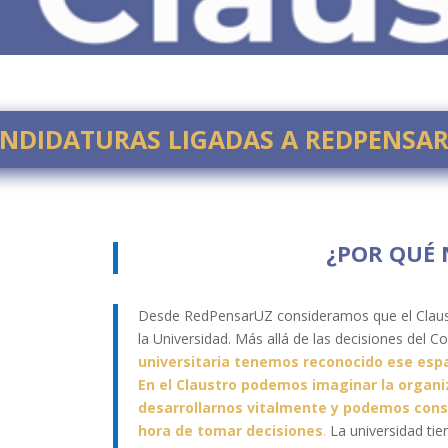
NDIDATURAS LIGADAS A REDPENSA
¿POR QUÉ
Desde RedPensarUZ consideramos que el Claust
la Universidad. Más allá de las decisiones del C
universitaria tenemos reconocido ese espac
En el Claustro podemos imaginar la organi
desarrollarnos vitalmente y podemos conse
hora de tomar decisiones
.
La universidad tie