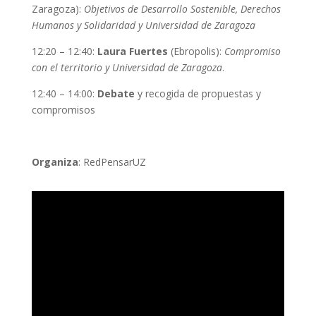
Zaragoza):
Objetivos de Desarrollo Sostenible, Derechos
Humanos y Solidaridad y Universidad de Zaragoza
12:20 – 12:40:
Laura Fuertes
(Ebropolis):
Compromiso
con el territorio y Universidad de Zaragoza
.
12:40 – 14:00:
Debate
y recogida de propuestas y
compromisos
Organiza
: RedPensarUZ