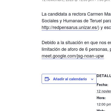
La candidata a rectora Carmen Mar
Sociales y Humanas de Teruel para
http://redpensarus.unizar.es/
) y es
Debido a la situación en que nos 
limitación de aforo de 6 personas,
meet.google.com/jsg-noan-upw
DETAL
Añadir al calendario
Fecha:
12 novie
Hora:
12:00 pm
Web: