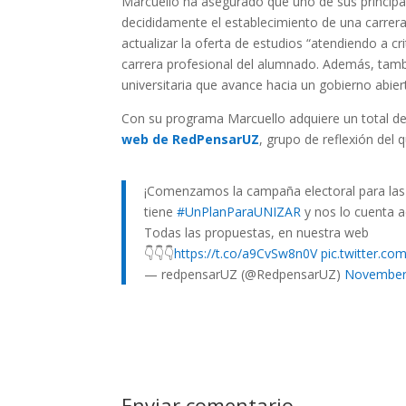
Marcuello ha asegurado que uno de sus principale
decididamente el establecimiento de una carrera
actualizar la oferta de estudios “atendiendo a c
carrera profesional del alumnado. Además, tamb
universitaria que avance hacia un gobierno abiert
Con su programa Marcuello adquiere un total de
web de RedPensarUZ
, grupo de reflexión del
¡Comenzamos la campaña electoral para las 
tiene
#UnPlanParaUNIZAR
y nos lo cuenta a
Todas las propuestas, en nuestra web
👇👇👇
https://t.co/a9CvSw8n0V
pic.twitter.c
— redpensarUZ (@RedpensarUZ)
November
Enviar comentario