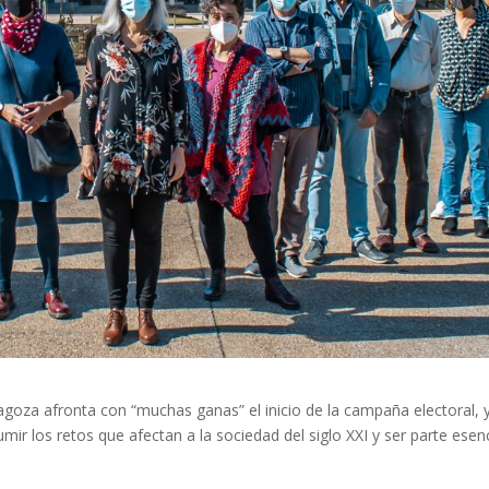
agoza afronta con “muchas ganas” el inicio de la campaña electoral, 
mir los retos que afectan a la sociedad del siglo XXI y ser parte esenc