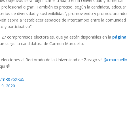
s objetivos será “dignificar el trabajo en la Universidad y fomentar
 profesional digna”. También es preciso, según la candidata, adecuar
riterios de diversidad y sostenibilidad”, promoviendo y promocionando
ién aspira a “establecer espacios de intercambio entre la comunidad
o y participativo”.
 27 compromisos electorales, que ya están disponibles en la
página
 que surge la candidatura de Carmen Marcuello.
elecciones al Rectorado de la Universidad de Zaragoza!
@cmarcuell
quí 📹
om/rnR07oXKu5
 9, 2020