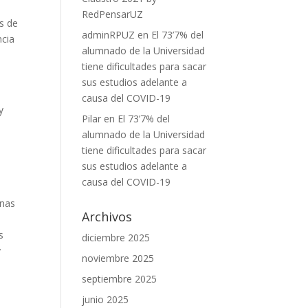
l
RedPensarUZ
s de
adminRPUZ
en
El 73’7% del
ncia
alumnado de la Universidad
tiene dificultades para sacar
sus estudios adelante a
causa del COVID-19
y
Pilar
en
El 73’7% del
alumnado de la Universidad
tiene dificultades para sacar
sus estudios adelante a
causa del COVID-19
anas
Archivos
s
diciembre 2025
y
noviembre 2025
septiembre 2025
junio 2025